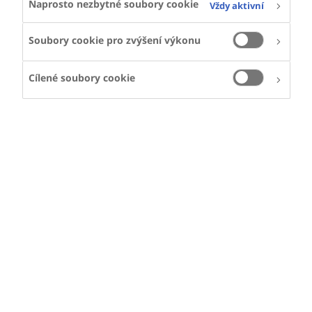
Naprosto nezbytné soubory cookie
Vždy aktivní
5. Jak zajišťujeme bezpečnost údajů
Soubory cookie pro zvýšení výkonu
6. Jak jsou údaje zpracovávány?
Cílené soubory cookie
7. Zpřístupnění třetím stranám
8. Práva návštěvníka
9. Využívání souborů cookies
10. Prohlášení o právech a závazcích