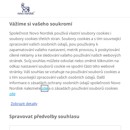
CZ
Vážíme si vašeho soukromí
Zásady ochrany osobních údajů
Společnost Novo Nordisk používá vlastní soubory cookies i
soubory cookies třetích stran. Soubory cookies a s tím související
zpracování vašich osobních údajů, jsou používány k
1. Informace, které shromažďujeme
zapamatování vašeho nastavení, metrik provozu, k poskytování
cílené reklamy a ke sledování vašeho používání našich webových
stránek. Svůj souhlas můžete odvolat nebo změnit kliknutím na
odkaz nastavení souborů cookie ve spodní části této webové
2. Jak se údaje využívají
stránky. Váš souhlas se vztahuje na používání souborů cookies a
s tím související zpracování vašich osobních údajů. Další
informace o zásadách ochrany osobních údajů společnosti Novo
Nordisk naleznete
zde
a o zásadách používání souborů cookies
3. Shromažďování citlivých údajů
zde
Zobrazit detaily
4. Ochrana dětí
Spravovat předvolby souhlasu