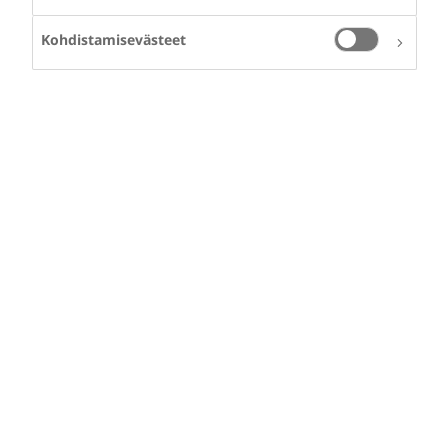
Kohdistamisevästeet
Aktiivista
urheilijaelämää
hemofilian kanssa
Vakava sairaus on aina järkytys. Sairauden kanssa voi
kuitenkin oppia elämään, kunhan huolehtii itsestään. Näin
sanoo motocrossia ajava nuori
William Kleemann
.
Aktiivista urheilijaelämää hemofilian kanssa