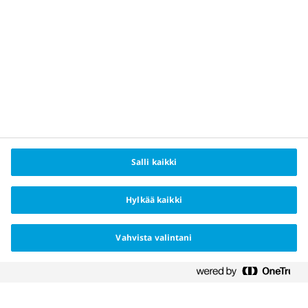
Tietoja meistä
Changing Haemophilia® on rekisteröity tavaramerkki,
jonka omistaa Novo Nordisk Health Care AG, ja Apis-
härkä-logo on Novo Nordisk A/S:n rekisteröity
tavaramerkki.
Salli kaikki
Hylkää kaikki
Vahvista valintani