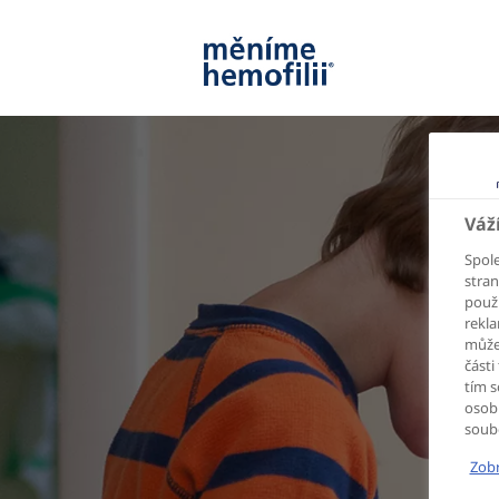
Váž
Spole
stran
použí
rekla
může
části
tím s
osob
soub
Zobr