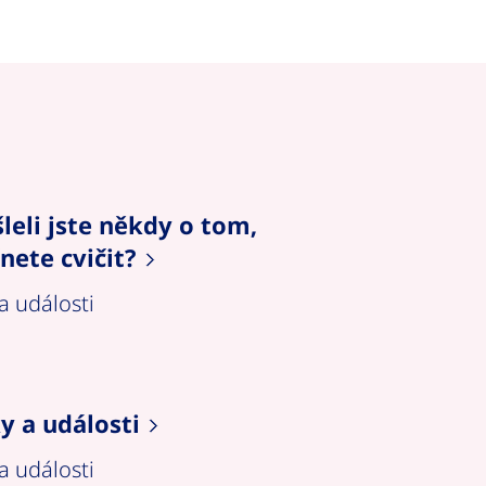
eli jste někdy o tom,
Novinky a události
nete cvičit?
a události
Novinky a události
y a události
a události