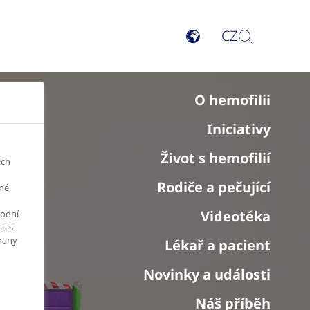
CZ
O hemofilii
Iniciativy
Život s hemofilií
ích
Rodiče a pečující
ené
Videotéka
podní
 a s
hrany
Lékař a pacient
Novinky a události
Náš příběh