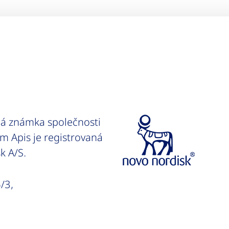
ná známka společnosti
m Apis je registrovaná
k A/S.
/3,