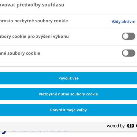
avovat předvolby souhlasu
prosto nezbytné soubory cookie
Vždy aktivní
bory cookie pro zvýšení výkonu
ené soubory cookie
Povolit vše
Nezbytně nutné soubory cookie
Potvrdit moje volby
y a události