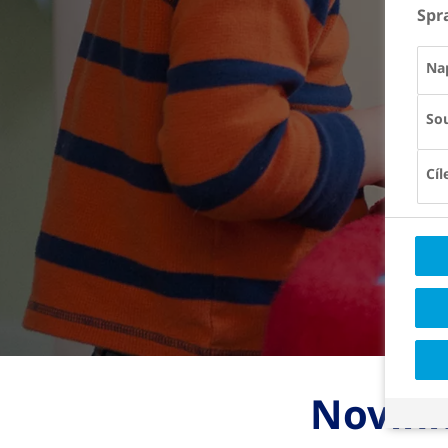
Spr
Na
Sou
Cíl
Novink