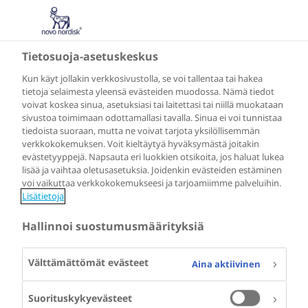
Tietosuoja-asetuskeskus
Kun käyt jollakin verkkosivustolla, se voi tallentaa tai hakea
tietoja selaimesta yleensä evästeiden muodossa. Nämä tiedot
voivat koskea sinua, asetuksiasi tai laitettasi tai niillä muokataan
sivustoa toimimaan odottamallasi tavalla. Sinua ei voi tunnistaa
tiedoista suoraan, mutta ne voivat tarjota yksilöllisemmän
verkkokokemuksen. Voit kieltäytyä hyväksymästä joitakin
evästetyyppejä. Napsauta eri luokkien otsikoita, jos haluat lukea
lisää ja vaihtaa oletusasetuksia. Joidenkin evästeiden estäminen
voi vaikuttaa verkkokokemukseesi ja tarjoamiimme palveluihin.
Lisätietoja
Hallinnoi suostumusmäärityksiä
Välttämättömät evästeet
Aina aktiivinen
Suorituskykyevästeet