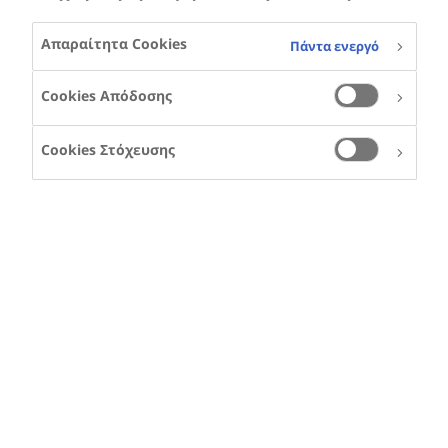
Απαραίτητα Cookies
Πάντα ενεργό
Cookies Απόδοσης
Cookies Στόχευσης
VICTOR DA SILVA
MELCUNAS
Ο Βίκτορ ζει στη
Βραζιλία και έχει
αιμορροφιλία Α