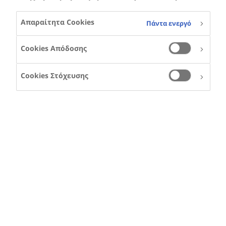
Απαραίτητα Cookies
Πάντα ενεργό
Cookies Απόδοσης
Cookies Στόχευσης
LEANDRO KUSTER
Ο Λεάντρο ζει στην
Ελβετία και είχε
αιμορροφιλία Α
Υποστήριξη για γονείς και