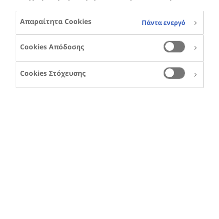
Απαραίτητα Cookies
Πάντα ενεργό
Cookies Απόδοσης
Cookies Στόχευσης
Η μελέτη HERO
Η μελέτη HERO (Haemophilia Experiences, Results and
Opportunities) είναι μια διεθνής, πολύπλευρη
πρωτοβουλία που στοχεύει στη βαθιά κατανόηση