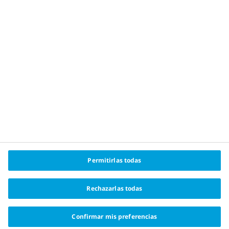
Política de cookies
Acerca de Novo Nordisk
Changing Haemophilia® es una marca comercial
registrada propiedad de Novo Nordisk Health Care
AG y el logotipo del toro Apis es una marca registrada
de Novo Nordisk A/S.
Fecha de preparación: Septiembre
2022. CO22CH00001
Permitirlas todas
Rechazarlas todas
Confirmar mis preferencias