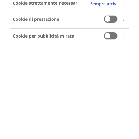
Cookie strettamente necessari
Sempre attivi
Cookie di prestazione
Cookie per pubblicità mirata
LEANDRO
Leandro vive in
Svizzera e ha
l'emofilia A
Sostegno per genitori e caregiver