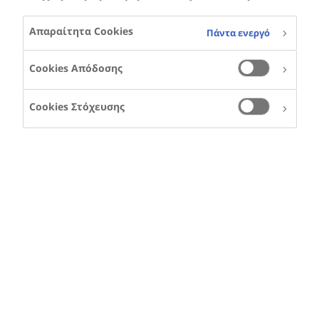
Απαραίτητα Cookies
Πάντα ενεργό
Cookies Απόδοσης
Cookies Στόχευσης
RENATO BERTOLI
Ο Ρενάτο ζει στην
Ιταλία και έχει
αιμορροφιλία Α
Η μελέτη HERO