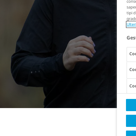
conse
saper
tipi 
grado
Ulter
Ges
Coo
Coo
Coo