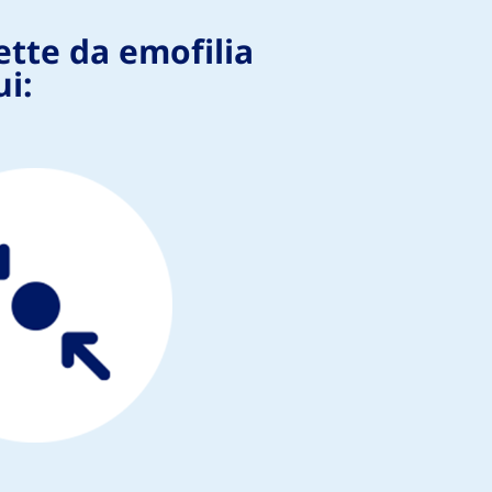
ette da emofilia
ui: