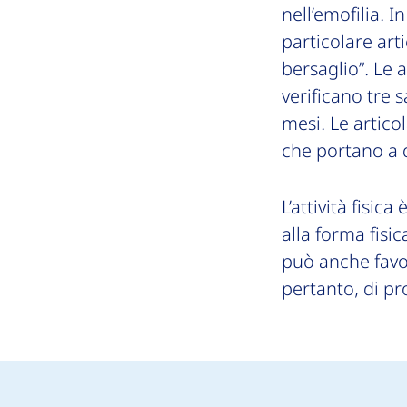
nell’emofilia. 
particolare art
bersaglio”. Le 
verificano tre 
mesi. Le artico
che portano a 
L’attività fisic
alla forma fisic
può anche favo
pertanto, di pr