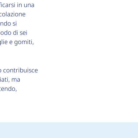
ficarsi in una
icolazione
ando si
iodo di sei
lie e gomiti,
lo contribuisce
iati, ma
tendo,