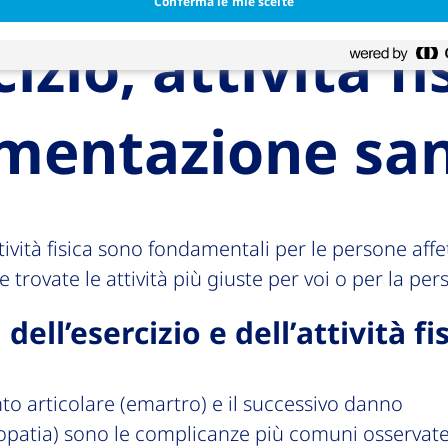
Conferma le mie scelte
izio, attività fi
imentazione sa
attività fisica sono fondamentali per le persone affe
e trovate le attività più giuste per voi o per la per
 dell’esercizio e dell’attività fi
o articolare (emartro) e il successivo danno
tropatia) sono le complicanze più comuni osservat