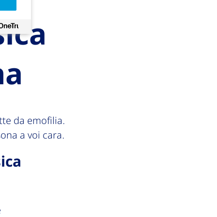
sica
na
tte da emofilia.
sona a voi cara.
sica
e