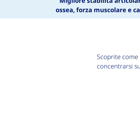
Migliore stabilità articol
ossea, forza muscolare e c
Scoprite come è
concentrarsi sull