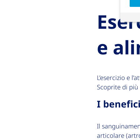
Eserc
e al
L’esercizio e l’
Scoprite di più 
I benefici
Il sanguinament
articolare (ar