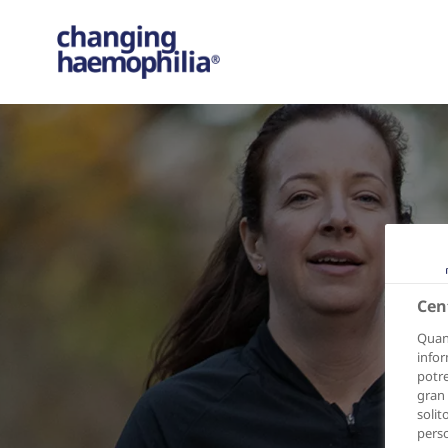
Cen
Quand
infor
potre
gran 
solit
perso