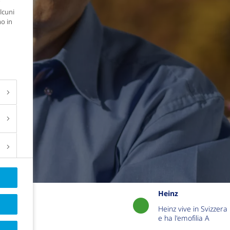
lcuni
mo in
Heinz
Heinz vive in Svizzera
e ha l'emofilia A