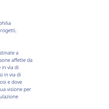
hilia
rogetti,
stinate a
rsone affette da
in via di
i in via di
osi e dove
ua visione per
gulazione