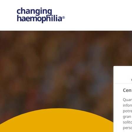
Cen
Quand
infor
potre
gran 
solit
perso