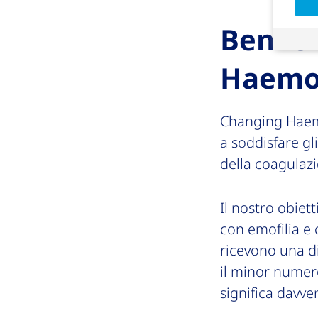
Benven
Haemo
Changing Haem
a soddisfare gli
della coagulaz
Il nostro obiet
con emofilia e 
ricevono una di
il minor numero
significa davve