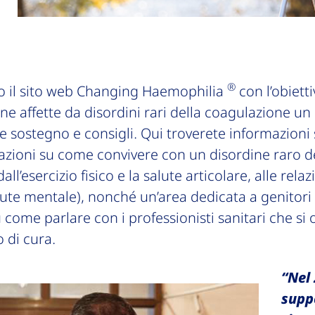
®
 il sito web Changing Haemophilia
con l’obietti
one affette da disordini rari della coagulazione un
 sostegno e consigli. Qui troverete informazioni s
cazioni su come convivere con un disordine raro d
ll’esercizio fisico e la salute articolare, alle relazi
alute mentale), nonché un’area dedicata a genitori 
u come parlare con i professionisti sanitari che s
 di cura.
“Nel 
supp