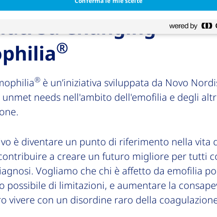
Conferma le mie scelte
uti su Changing
®
philia
®
ophilia
è un’iniziativa sviluppata da Novo Nordi
 unmet needs nell'ambito dell'emofilia e degli altri
ione.
tivo è diventare un punto di riferimento nella vita
contribuire a creare un futuro migliore per tutti 
agnosi. Vogliamo che chi è affetto da emofilia po
 possibile di limitazioni, e aumentare la consap
ro vivere con un disordine raro della coagulazione