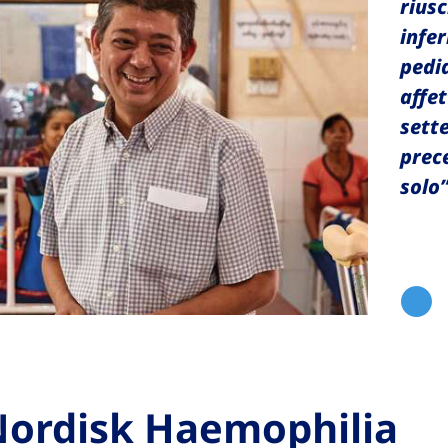
riusc
infer
pedia
affe
sette
prec
solo”
ordisk Haemophilia