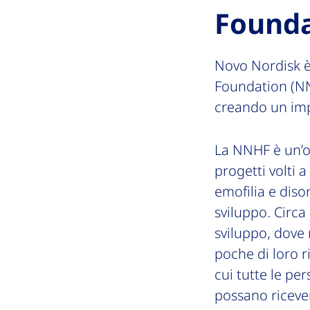
Founda
Novo Nordisk è
Foundation (NN
creando un impa
La NNHF è un’o
progetti volti a
emofilia e diso
sviluppo. Circa 
sviluppo, dove
poche di loro 
cui tutte le pe
possano riceve