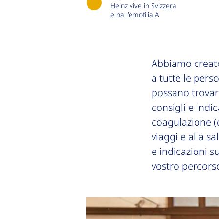
Heinz vive in Svizzera
e ha l'emofilia A
Abbiamo creato
a tutte le pers
possano trovare
consigli e indi
coagulazione (da
viaggi e alla s
e indicazioni s
vostro percorso