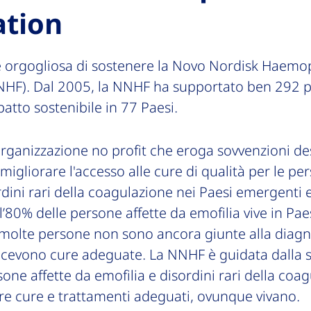
tion
 orgogliosa di sostenere la Novo Nordisk Haemop
HF). Dal 2005, la NNHF ha supportato ben 292 p
tto sostenibile in 77 Paesi.
rganizzazione no profit che eroga sovvenzioni de
 migliorare l'accesso alle cure di qualità per le pe
rdini rari della coagulazione nei Paesi emergenti e 
l’80% delle persone affette da emofilia vive in Paes
 molte persone non sono ancora giunte alla diagn
ricevono cure adeguate. La NNHF è guidata dalla s
rsone affette da emofilia e disordini rari della coa
re cure e trattamenti adeguati, ovunque vivano.