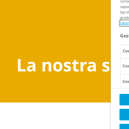
conse
saper
tipi 
grado
Ulter
Ges
Coo
La nostra sto
Coo
Coo