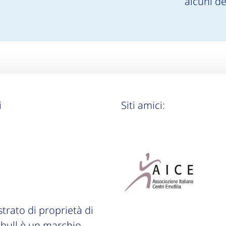
alcuni de
i
Siti amici:
trato di proprietà di
 bull è un marchio