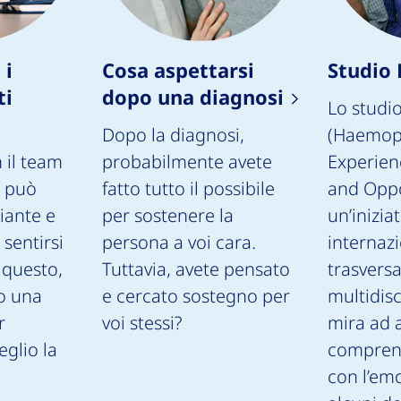
 i
Cosa aspettarsi
Studio
ti
dopo una diagnosi
Lo studi
Dopo la diagnosi,
(Haemoph
 il team
probabilmente avete
Experien
e può
fatto tutto il possibile
and Oppo
iante e
per sostenere la
un’iniziat
 sentirsi
persona a voi cara.
internazi
r questo,
Tuttavia, avete pensato
trasversa
o una
e cercato sostegno per
multidisc
r
voi stessi?
mira ad 
eglio la
comprens
con l’emo