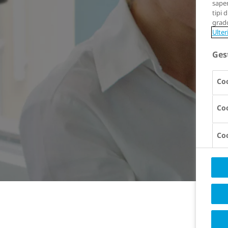
saper
tipi 
grado
Ulter
Ges
Coo
Coo
Coo