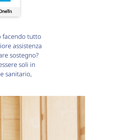
 facendo tutto
liore assistenza
care sostegno?
ssere soli in
e sanitario,