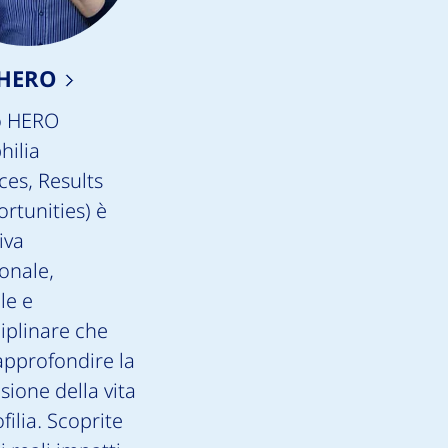
 HERO
o HERO
ilia
ces, Results
rtunities) è
iva
onale,
le e
iplinare che
approfondire la
ione della vita
filia. Scoprite