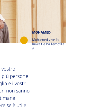
MOHAMED
Mohamed vive in
Kuwait e ha l'emofilia
A
l vostro
, più persone
ia e i vostri
ari non sanno
ettimana
e se è utile.