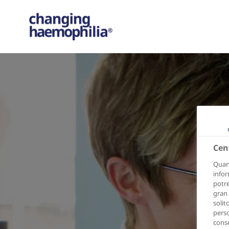
Cen
Quand
infor
potre
gran 
solit
perso
conse