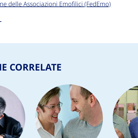
ne delle Associazioni Emofilici (FedEmo)
o
NE CORRELATE
Parlarne con i 