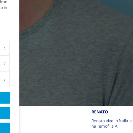
lcuni
mo in
RENATO
Renato vive in Italia e
ha l'emofilia A