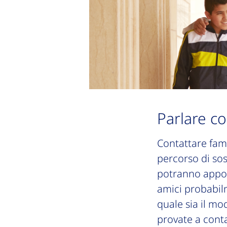
Parlare co
Contattare fami
percorso di sos
potranno appogg
amici probabi
quale sia il mo
provate a cont