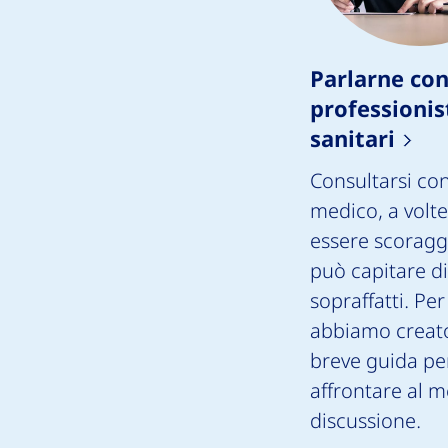
Parlarne con
professionis
sanitari
Consultarsi con
medico, a volt
essere scoragg
può capitare di
sopraffatti. Pe
abbiamo creat
breve guida pe
affrontare al m
discussione.