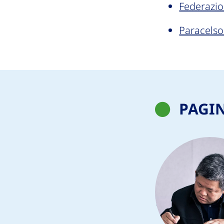
Federazio
Paracels
PAGI