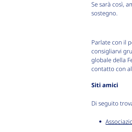
Se sarà così, am
sostegno.
Parlate con il 
consigliarvi gr
globale della F
contatto con al
Siti amici
Di seguito trova
Associazi