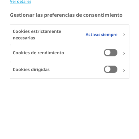
Ver detalles
Gestionar las preferencias de consentimiento
Cookies estrictamente
Activas siempre
necesarias
Cookies de rendimiento
Cookies dirigidas
CARL LYONS
Carl vive en
Dinamarca y tiene
hemofilia A
Después de un diagnóstico, ¿qué