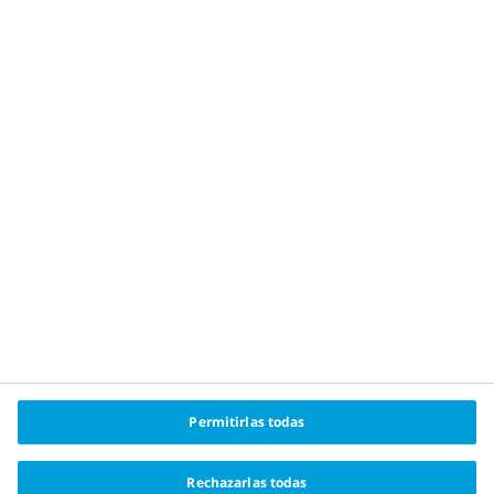
reales.
Política de privacidad y aviso legal
Política de cookies
Acerca de Novo Nordisk
Changing Haemophilia® es una marca comercial
registrada propiedad de Novo Nordisk Health Care
AG y el logotipo del toro Apis es una marca registrada
de Novo Nordisk A/S.
Permitirlas todas
Fecha de preparación: Septiembre
Rechazarlas todas
2022. CO22CH00001